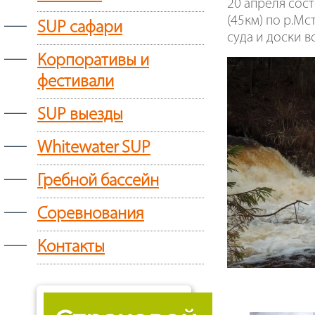
20 апреля сос
—
(45км) по р.Мс
SUP сафари
суда и доски в
—
Корпоративы и
фестивали
—
SUP выезды
—
Whitewater SUP
—
Гребной бассейн
—
Соревнования
—
Контакты