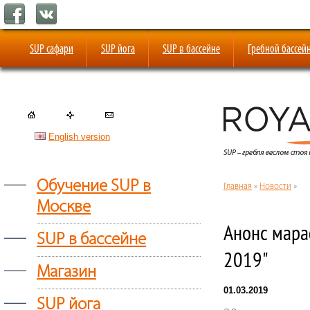
SUP сафари
SUP йога
SUP в бассейне
Гребной бассей
English version
—
Обучение SUP в
Главная
»
Новости
»
Москве
Анонс мара
—
SUP в бассейне
2019"
—
Магазин
01.03.2019
—
SUP йога