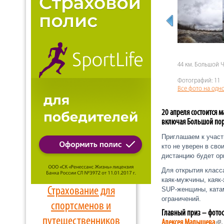
44 км. Большой 
Фотографий: 11
Все фото на одн
20 апреля состоится м
включая Большой поро
Приглашаем к учас
кто не уверен в сво
дистанцию будет орг
Для открытия класс
каяк-мужчины, каяк
Страхование для
SUP-женщины, катам
ограничений.
спортсменов и
Главный приз – фотос
путешественников
Алексея Малышева
.